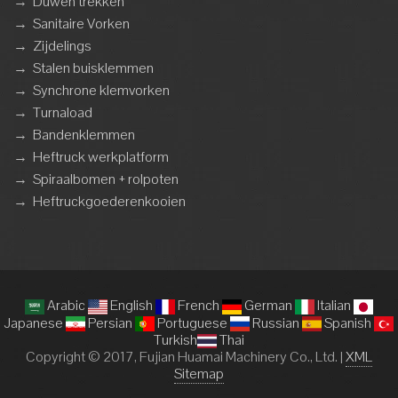
→
Duwen trekken
→
Sanitaire Vorken
→
Zijdelings
→
Stalen buisklemmen
→
Synchrone klemvorken
→
Turnaload
→
Bandenklemmen
→
Heftruck werkplatform
→
Spiraalbomen + rolpoten
→
Heftruckgoederenkooien
Arabic
English
French
German
Italian
Japanese
Persian
Portuguese
Russian
Spanish
Turkish
Thai
Copyright © 2017, Fujian Huamai Machinery Co., Ltd. |
XML
Sitemap