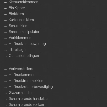
→
Klemarmklemmen
→
Bin Kipper
→
Blokklem
→
Kartonnen klem
→
Schuimklem
→
Smeedmanipulator
→
Vorkklemmen
→
Heftruck sneeuwploeg
→
Jib-bijlagen
→
Containerhellingen
→
Vorkverstellers
→
Heftruckemmer
→
Heftrucktrommelklem
→
Heftruckrotatorbevestiging
→
Glazen handler
→
Scharnierende handelaar
→
Scharnierende vorken