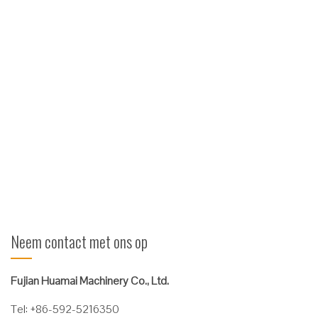
Balenklembevestiging
Kenmerken * Bewezen duurzame aluminium frame met T-
balkarm. * Superieure arm-side lager voor langere levensduur.
* Ribben zorgen voor een veilige grip en geven de bestuurder
een goede tipbehandeling en mogelijkheden voor het draaien
van de baal. * Regeneratieve hydraulische waarde voor
optimale am-snelheid. * Hoogwaardig stalen
constructieontwerp, ...
Verder lezen
Neem contact met ons op
Fujian Huamai Machinery Co., Ltd.
Tel: +86-592-5216350